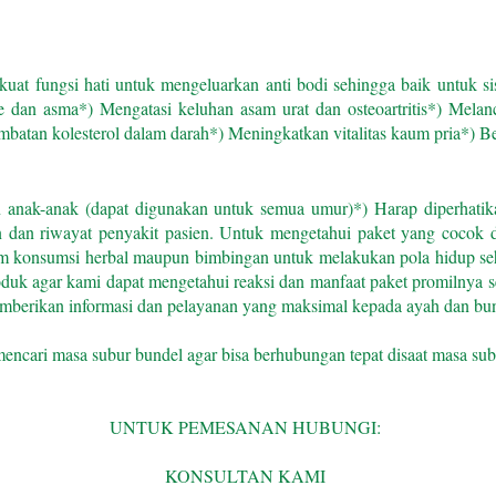
uat fungsi hati untuk mengeluarkan anti bodi sehingga baik untuk s
e dan asma
*) Mengatasi keluhan asam urat dan osteoartritis
*) Melan
batan kolesterol dalam darah
*) Meningkatkan vitalitas kaum pria
*) Be
n anak-anak (dapat digunakan untuk semua umur)
*) Harap diperhatik
 dan riwayat penyakit pasien.
Untuk mengetahui paket yang cocok de
alam konsumsi herbal maupun bimbingan untuk melakukan pola hidup 
uk agar kami dapat mengetahui reaksi dan manfaat paket promilnya 
emberikan informasi dan pelayanan yang maksimal kepada ayah dan bu
encari masa subur bundel agar bisa berhubungan tepat disaat masa sub
UNTUK PEMESANAN HUBUNGI:
KONSULTAN KAMI