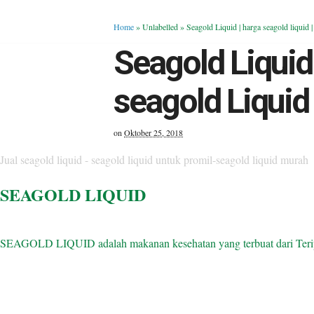
Home
» Unlabelled »
Seagold Liquid | harga seagold liquid
Seagold Liquid
seagold Liquid 
on
Oktober 25, 2018
Jual seagold liquid - seagold liquid untuk promil-seagold liquid murah
SEAGOLD LIQUID
SEAGOLD LIQUID adalah makanan kesehatan yang terbuat dari Teripa