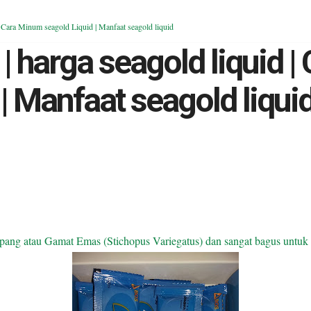
 | Cara Minum seagold Liquid | Manfaat seagold liquid
 | harga seagold liquid 
| Manfaat seagold liqui
ng atau Gamat Emas (Stichopus Variegatus) dan sangat bagus untuk