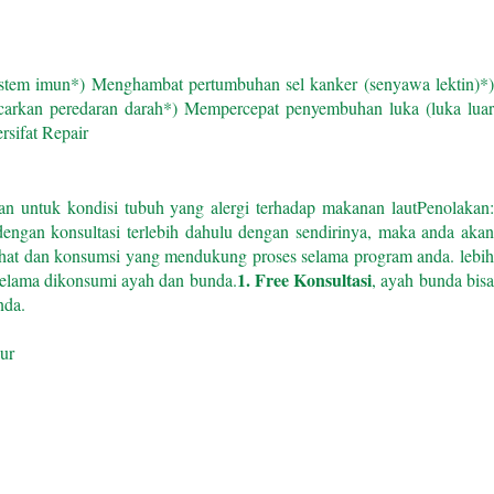
istem imun
*) Menghambat pertumbuhan sel kanker (senyawa lektin)
*
carkan peredaran darah
*) Mempercepat penyembuhan luka (luka luar
rsifat Repair
an untuk kondisi tubuh yang alergi terhadap makanan laut
Penolakan
ngan konsultasi terlebih dahulu dengan sendirinya, maka anda aka
sehat dan konsumsi yang mendukung proses selama program anda.
lebih
1. Free Konsultasi
selama dikonsumi ayah dan bunda.
, ayah bunda bis
nda.
ur