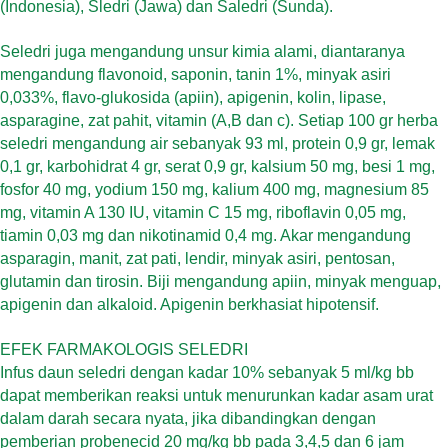
(Indonesia), Sledri (Jawa) dan Saledri (Sunda).
Seledri juga mengandung unsur kimia alami, diantaranya
mengandung flavonoid, saponin, tanin 1%, minyak asiri
0,033%, flavo-glukosida (apiin), apigenin, kolin, lipase,
asparagine, zat pahit, vitamin (A,B dan c). Setiap 100 gr herba
seledri mengandung air sebanyak 93 ml, protein 0,9 gr, lemak
0,1 gr, karbohidrat 4 gr, serat 0,9 gr, kalsium 50 mg, besi 1 mg,
fosfor 40 mg, yodium 150 mg, kalium 400 mg, magnesium 85
mg, vitamin A 130 IU, vitamin C 15 mg, riboflavin 0,05 mg,
tiamin 0,03 mg dan nikotinamid 0,4 mg. Akar mengandung
asparagin, manit, zat pati, lendir, minyak asiri, pentosan,
glutamin dan tirosin. Biji mengandung apiin, minyak menguap,
apigenin dan alkaloid. Apigenin berkhasiat hipotensif.
EFEK FARMAKOLOGIS SELEDRI
Infus daun seledri dengan kadar 10% sebanyak 5 ml/kg bb
dapat memberikan reaksi untuk menurunkan kadar asam urat
dalam darah secara nyata, jika dibandingkan dengan
pemberian probenecid 20 mg/kg bb pada 3,4,5 dan 6 jam