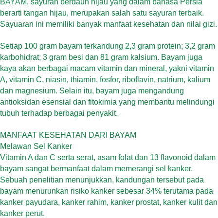
BAYAM, sayuran berdaun hijau yang dalam bahasa Persia
berarti tangan hijau, merupakan salah satu sayuran terbaik.
Sayuaran ini memiliki banyak manfaat kesehatan dan nilai gizi.
Setiap 100 gram bayam terkandung 2,3 gram protein; 3,2 gram
karbohidrat; 3 gram besi dan 81 gram kalsium. Bayam juga
kaya akan berbagai macam vitamin dan mineral, yakni vitamin
A, vitamin C, niasin, thiamin, fosfor, riboflavin, natrium, kalium
dan magnesium. Selain itu, bayam juga mengandung
antioksidan esensial dan fitokimia yang membantu melindungi
tubuh terhadap berbagai penyakit.
MANFAAT KESEHATAN DARI BAYAM
Melawan Sel Kanker
Vitamin A dan C serta serat, asam folat dan 13 flavonoid dalam
bayam sangat bermanfaat dalam memerangi sel kanker.
Sebuah penelitian menunjukkan, kandungan tersebut pada
bayam menurunkan risiko kanker sebesar 34% terutama pada
kanker payudara, kanker rahim, kanker prostat, kanker kulit dan
kanker perut.