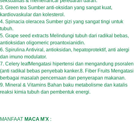
seksualitas & memerlancar peredaran darah.
3.
Green tea Sumber anti-oksidan yang sangat kuat,
kardiovaskular dan kolesterol.
4.
Spinacia oleracea Sumber gizi yang sangat tingi untuk
tubuh.
5.
Grape seed extracts Melindungi tubuh dari radikal bebas,
antioksidan oligomeric proantoxianidin.
6.
Spirulina Antiviral, antioksidan, hepatoprotektif, anti alergi
dan imuno modulator.
7.
Celery leafMengatasi hipertensi dan mengandung psoralen
(anti radikal bebas penyebab kanker.
8.
Fiber Fruits Mengatasi
berbagai masalah pencernaan dan penyerapan makanan.
9.
Mineral & Vitamins Bahan baku metabolisme dan katalis
reaksi kimia tubuh dan pembentuk energi.
MANFAAT
MACA M’X
: