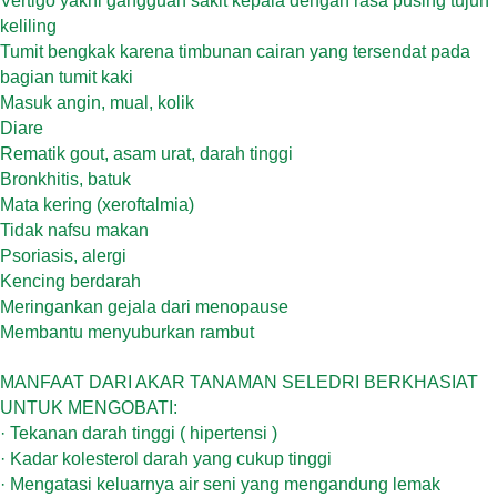
Vertigo yakni gangguan sakit kepala dengan rasa pusing tujuh
keliling
Tumit bengkak karena timbunan cairan yang tersendat pada
bagian tumit kaki
Masuk angin, mual, kolik
Diare
Rematik gout, asam urat, darah tinggi
Bronkhitis, batuk
Mata kering (xeroftalmia)
Tidak nafsu makan
Psoriasis, alergi
Kencing berdarah
Meringankan gejala dari menopause
Membantu menyuburkan rambut
MANFAAT DARI AKAR TANAMAN SELEDRI BERKHASIAT
UNTUK MENGOBATI:
· Tekanan darah tinggi ( hipertensi )
·
Kadar kolesterol darah yang cukup tinggi
·
Mengatasi keluarnya air seni yang mengandung lemak