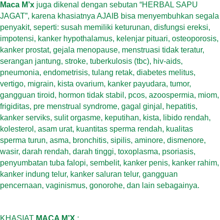
Maca M’x
juga dikenal dengan sebutan “HERBAL SAPU
JAGAT”, karena khasiatnya AJAIB bisa menyembuhkan segala
penyakit, seperti: susah memiliki keturunan, disfungsi ereksi,
impotensi, kanker hypothalamus, kelenjar pituari, osteoporosis,
kanker prostat, gejala menopause, menstruasi tidak teratur,
serangan jantung, stroke, tuberkulosis (tbc), hiv-aids,
pneumonia, endometrisis, tulang retak, diabetes melitus,
vertigo, migrain, kista ovarium, kanker payudara, tumor,
gangguan tiroid, hormon tidak stabil, pcos, azoospermia, miom,
frigiditas, pre menstrual syndrome, gagal ginjal, hepatitis,
kanker serviks, sulit orgasme, keputihan, kista, libido rendah,
kolesterol, asam urat, kuantitas sperma rendah, kualitas
sperma turun, asma, bronchitis, sipilis, aminore, dismenore,
wasir, darah rendah, darah tinggi, toxoplasma, psoriasis,
penyumbatan tuba falopi, sembelit, kanker penis, kanker rahim,
kanker indung telur, kanker saluran telur, gangguan
pencernaan, vaginismus, gonorohe, dan lain sebagainya.
KHASIAT
MACA M’X
: