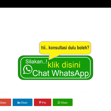
Share
Share
Pin
Share