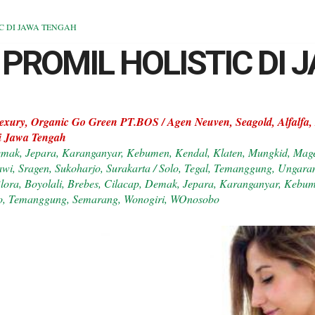
C DI JAWA TENGAH
PROMIL HOLISTIC DI
Zoexury, Organic Go Green PT.BOS / Agen Neuven, Seagold, Alfalf
i Jawa Tengah
Demak, Jepara, Karanganyar, Kebumen, Kendal, Klaten, Mungkid, Mage
wi, Sragen, Sukoharjo, Surakarta / Solo, Tegal, Temanggung, Unga
lora, Boyolali, Brebes, Cilacap, Demak, Jepara, Karanganyar, Kebum
jo, Temanggung, Semarang, Wonogiri, WOnosobo