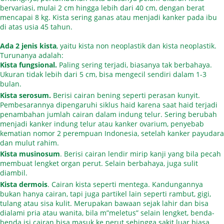
bervariasi, mulai 2 cm hingga lebih dari 40 cm, dengan berat
mencapai 8 kg. Kista sering ganas atau menjadi kanker pada ibu
di atas usia 45 tahun.
Ada 2 jenis kista
, yaitu kista non neoplastik dan kista neoplastik.
Turunanya adalah:
Kista fungsional.
Paling sering terjadi, biasanya tak berbahaya.
Ukuran tidak lebih dari 5 cm, bisa mengecil sendiri dalam 1-3
bulan.
Kista serosum.
Berisi cairan bening seperti perasan kunyit.
Pembesarannya dipengaruhi siklus haid karena saat haid terjadi
penambahan jumlah cairan dalam indung telur. Sering berubah
menjadi kanker indung telur atau kanker ovarium, penyebab
kematian nomor 2 perempuan Indonesia, setelah kanker payudara
dan mulut rahim.
Kista musinosum
. Berisi cairan lendir mirip kanji yang bila pecah
membuat lengket organ perut. Selain berbahaya, juga sulit
diambil.
Kista dermois
. Cairan kista seperti mentega. Kandungannya
bukan hanya cairan, tapi juga partikel lain seperti rambut, gigi,
tulang atau sisa kulit. Merupakan bawaan sejak lahir dan bisa
dialami pria atau wanita, bila m”meletus” selain lengket, benda-
benda isi cairan bisa masuk ke perut sehingga sakit luar biasa.