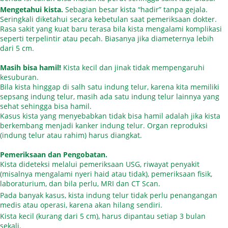
Mengetahui kista.
Sebagian besar kista “hadir” tanpa gejala.
Seringkali diketahui secara kebetulan saat pemeriksaan dokter.
Rasa sakit yang kuat baru terasa bila kista mengalami komplikasi
seperti terpelintir atau pecah. Biasanya jika diameternya lebih
dari 5 cm.
Masih bisa hamil!
Kista kecil dan jinak tidak mempengaruhi
kesuburan.
Bila kista hinggap di salh satu indung telur, karena kita memiliki
sepsang indung telur, masih ada satu indung telur lainnya yang
sehat sehingga bisa hamil.
Kasus kista yang menyebabkan tidak bisa hamil adalah jika kista
berkembang menjadi kanker indung telur. Organ reproduksi
(indung telur atau rahim) harus diangkat.
Pemeriksaan dan Pengobatan.
Kista dideteksi melalui pemeriksaan USG, riwayat penyakit
(misalnya mengalami nyeri haid atau tidak), pemeriksaan fisik,
laboraturium, dan bila perlu, MRI dan CT Scan.
Pada banyak kasus, kista indung telur tidak perlu penangangan
medis atau operasi, karena akan hilang sendiri.
Kista kecil (kurang dari 5 cm), harus dipantau setiap 3 bulan
sekali.