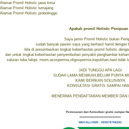
Alamat Promil Holistic jawa timur
Alamat Promil Holistic lumajang
Alamat Promil Holistic probolinggo
Apakah promil Holistic Penipuan
Saya jamin Promil Holistic bukan Pen
sudah banyak pasien saya yang berhasil hamil dengan b
bila di presentasikan tingkat keberhasilan promil holistic deng
dan untuk tingkat keberhasilan penyembuhan penyakit penghambat kehami
saluran tuba falopi, miom,azospermia,oligospermia,keputihan,haid tidak l
JADI TUNGGU APA LAGI
SUDAH LAMA MENIKAH,BELUM PUNYA 
KAMI BERIKAN SOLUSINYA
KONSULTASI GRATIS SAMPAI HA
MENERIMA PENDAFTARAN MEMBER DAN
Pemesanan dan Konsultasi gratis sampai Ha
========================
WA/CALL/SMS : 085878788282