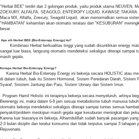
"Herbal BEE" terdiri dari 2 golongan produk, yaitu produk utama NEUVEN
ZOEXURY, ALFALFA, SEAGOLD, ENTEROPY LIQUID, KAWASE TAKARA. Ja
Maca MX, Alfalfa, Zoexury, Seagold Liquid, akan menormalkan semua siste
"HAMBATAN" kehamilan akan otomatis teratasi dan "KESUBURAN" meningk
besar.
Apa sih Herbal BEE (Bio-Enteropy Energy) itu?
Kombinasi Herbal berkualitas tinggi yang sudah disuntikkan energy ma
sangat luar biasa, langsung otomatis mendeteksi sekaligus diterapi sampai
masih gejala.
Kenapa Herbal Bio-Enteropy Energy?
Karena Herbal Bio-Enteropy Energy ini bekerja secara HOLISTIC atau me
di dalam tubuh, baik itu Sistem Hormonal, Sistem Peredaran Darah, Sistem
Syaraf, Siostem Jantung dan Paru, Sistem Urinary dan Sistem Imun.
Program Hamil Holistic ini terapinya bekerja secara menyeluruh, artinya b
Berenergy ini, maka dalam 6-8 jam sesuai metabolisme tubuh manusia tubuh 
otomatis bekerja mendeteksi sekaligus diterapi sampai tuntas semua hambat
penyakit/problem meskipun masih gejala agar kesuburan meningkat dan pelu
Karena luar biasanya ini bekerja, Alhamdulillah sudah banyak pasangan yang te
2-3 bulan disiplin dan teratur konsumsi dan tidak terputus sampai 3 tahapan 
Rejuvenate.