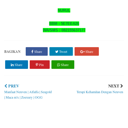
NURUL
BBM : 5E7EEA26
WA/SMS
: 082155637177
BAGIKAN
Share
Tweet
Share
Share
Pin
Share
PREV
NEXT
Manfaat Neuven | Alfalfa | Seagold
Terapi Kehamilan Dengan Neuven
| Maca m'x | Zoexury | OGG