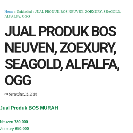
Home
» Unlabelled »
JUAL PRODUK BOS NEUVEN, ZOEXURY, SEAGOLD,
ALFALFA, OGG
JUAL PRODUK BOS
NEUVEN, ZOEXURY,
SEAGOLD, ALFALFA,
OGG
on
September 03, 2016
Jual Produk BOS MURAH
Neuven
780.000
Zoexury
650.000