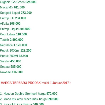
Organic Go Green
624.000
Maca M'x
611.000
Seagold Liquid
273.000
Entropi Oil
234.000
Alfalfa
208.000
Entropi Liquid
208.000
Kopi Labae
110.500
Tasbih
2.990.000
Necklace
1.170.000
Pupuk 1000ml
122.200
Pupuk 500ml
68.900
Sandal
455.000
Sepatu
585.000
Kawase
416.000
HARGA TERBARU PRODAK mulai 1 Januari2017 :
1. Neuven Double Stemcell harga
970.000
2. Maca mx atau Maca max harga
690.000
3. Seagold Liquid harga
340.000