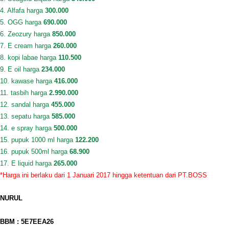
4. Alfafa harga
300.000
5. OGG harga
690.000
6. Zeozury harga
850.000
7. E cream harga
260.000
8. kopi labae harga
110.500
9. E oil harga
234.000
10. kawase harga
416.000
11. tasbih harga
2.990.000
12. sandal harga
455.000
13. sepatu harga
585.000
14. e spray harga
500.000
15. pupuk 1000 ml harga
122.200
16. pupuk 500ml harga
68.900
17. E liquid harga
265.000
*Harga ini berlaku dari 1 Januari 2017 hingga ketentuan dari PT.BOSS
NURUL
BBM : 5E7EEA26