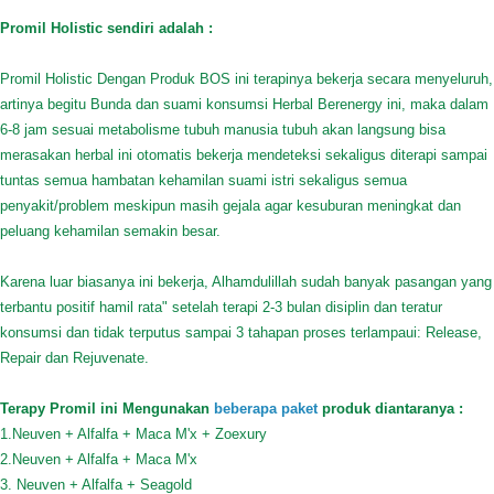
Promil Holistic sendiri adalah :
Promil Holistic Dengan Produk BOS ini terapinya bekerja secara menyeluruh,
artinya begitu Bunda dan suami konsumsi Herbal Berenergy ini, maka dalam
6-8 jam sesuai metabolisme tubuh manusia tubuh akan langsung bisa
merasakan herbal ini otomatis bekerja mendeteksi sekaligus diterapi sampai
tuntas semua hambatan kehamilan suami istri sekaligus semua
penyakit/problem meskipun masih gejala agar kesuburan meningkat dan
peluang kehamilan semakin besar.
Karena luar biasanya ini bekerja, Alhamdulillah sudah banyak pasangan yang
terbantu positif hamil rata" setelah terapi 2-3 bulan disiplin dan teratur
konsumsi dan tidak terputus sampai 3 tahapan proses terlampaui: Release,
Repair dan Rejuvenate.
Terapy Promil ini Mengunakan
beberapa paket
produk diantaranya :
1.Neuven + Alfalfa + Maca M'x + Zoexury
2.Neuven + Alfalfa + Maca M'x
3. Neuven + Alfalfa + Seagold