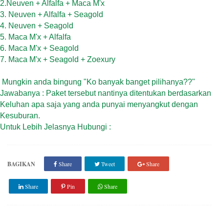
2.Neuven + Alfalfa + Maca M'x
3. Neuven + Alfalfa + Seagold
4. Neuven + Seagold
5. Maca M'x + Alfalfa
6. Maca M'x + Seagold
7. Maca M'x + Seagold + Zoexury
Mungkin anda bingung "Ko banyak banget pilihanya??"
Jawabanya : Paket tersebut nantinya ditentukan berdasarkan
Keluhan apa saja yang anda punyai menyangkut dengan
Kesuburan.
Untuk Lebih Jelasnya Hubungi :
BAGIKAN
Share
Tweet
Share
Share
Pin
Share